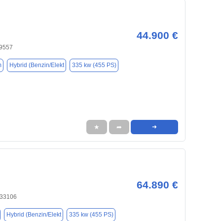
44.900 €
59557
m
Hybrid (Benzin/Elekt
335 kw (455 PS)
★
➦
➜
64.890 €
 33106
Hybrid (Benzin/Elekt
335 kw (455 PS)