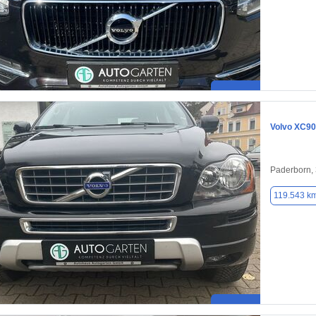
Volvo XC90
Paderborn,
119.543 k