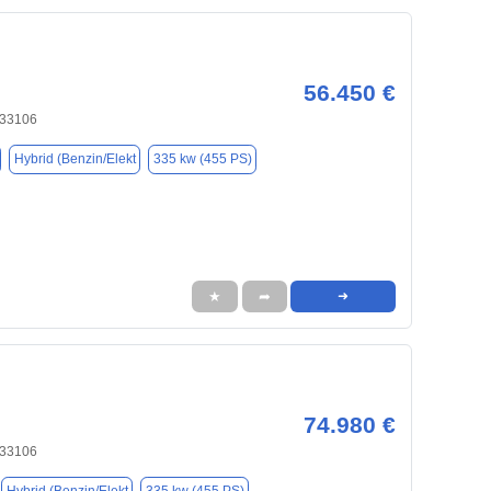
56.450 €
 33106
Hybrid (Benzin/Elekt
335 kw (455 PS)
★
➦
➜
74.980 €
 33106