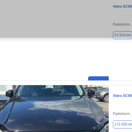
Volvo XC90
Paderborn,
21.524 km
Volvo XC90
Paderborn,
172.000 k