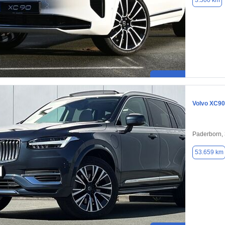
3.500 km
Volvo XC90
Paderborn,
53.659 km