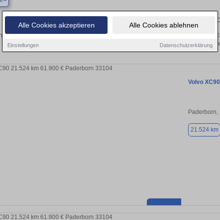
e
Finden Sie in Geseke Ihren gebrau
Alle Cookies akzeptieren
Alle Cookies ablehnen
 Sie in Geseke einen Volvo XC90 Gebrauchtwagen? Entdecken Sie gebrauchte XC
von privat und vom Händle
Einstellungen
Datenschutzerklärung
Volvo XC90
Paderborn,
21.524 km