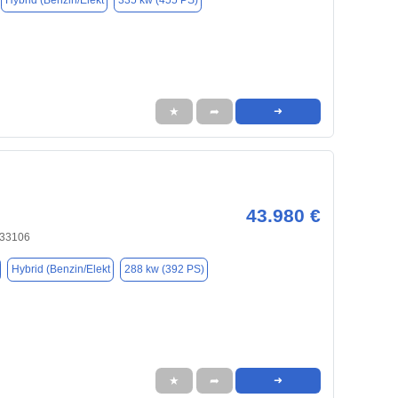
Hybrid (Benzin/Elekt
335 kw (455 PS)
★
➦
➜
43.980 €
 33106
Hybrid (Benzin/Elekt
288 kw (392 PS)
★
➦
➜