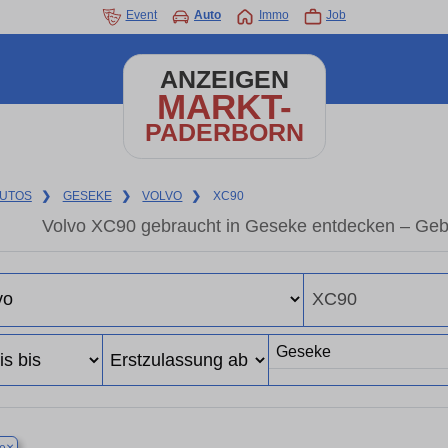
Event
Auto
Immo
Job
ANZEIGEN
MARKT-
PADERBORN
UTOS
❯
GESEKE
❯
VOLVO
❯
XC90
Volvo XC90 gebraucht in Geseke entdecken – Geb
×