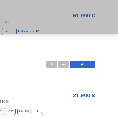
61.900 €
 33104
Benzin
184 kw (250 PS)
★
➦
➜
21.900 €
 33098
m
Diesel
140 kw (190 PS)