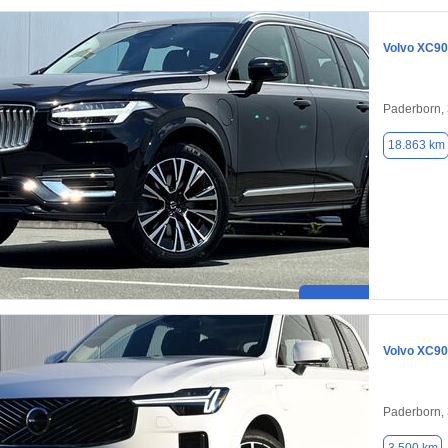
Volvo XC90
Paderborn,
18.863 km
Volvo XC90
Paderborn,