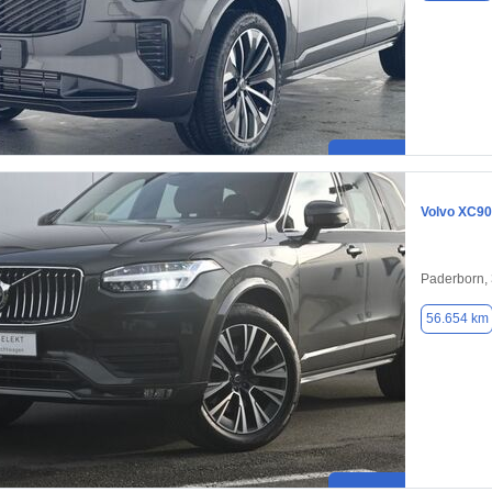
Volvo XC90
Paderborn,
56.654 km