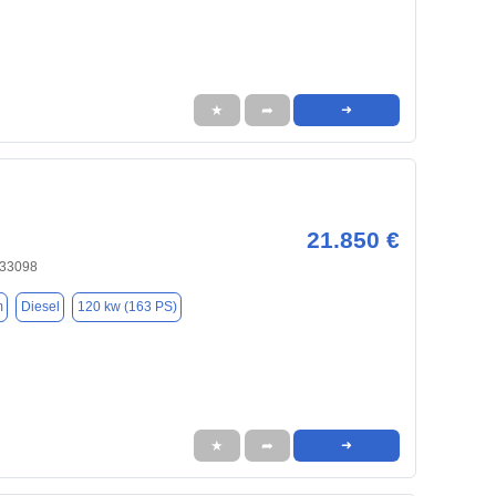
★
➦
➜
21.850 €
 33098
m
Diesel
120 kw (163 PS)
★
➦
➜