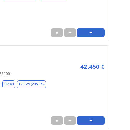
★
➦
➜
42.450 €
 33106
Diesel
173 kw (235 PS)
★
➦
➜