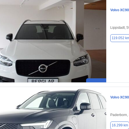
Volvo XC90
Lippstadt, 
119.052 k
Volvo XC90
Paderborn,
16.299 km