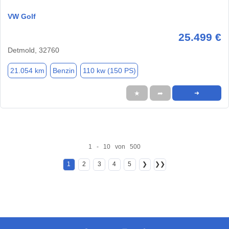
VW Golf
25.499 €
Detmold, 32760
21.054 km
Benzin
110 kw (150 PS)
★
➦
➜
1 - 10 von 500
1
2
3
4
5
❯
❯❯