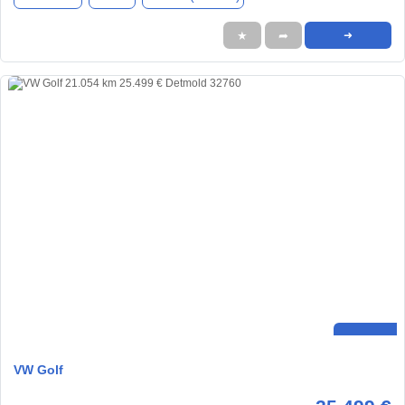
★
➦
➜
VW Golf