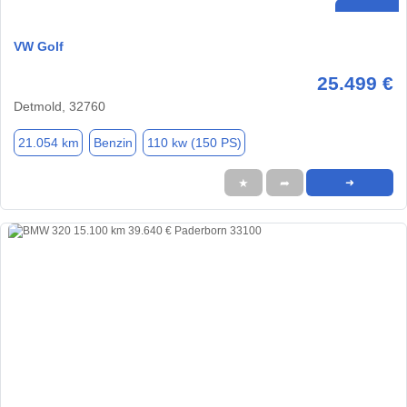
VW Golf
25.499 €
Detmold, 32760
21.054 km
Benzin
110 kw (150 PS)
★
➦
➜