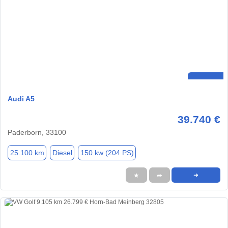
Audi A5
39.740 €
Paderborn, 33100
25.100 km
Diesel
150 kw (204 PS)
★
➦
➜