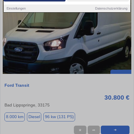
Einstellungen
Datenschutzerklärung
Ford Transit
30.800 €
Bad Lippspringe, 33175
8.000 km
Diesel
96 kw (131 PS)
★
➦
➜