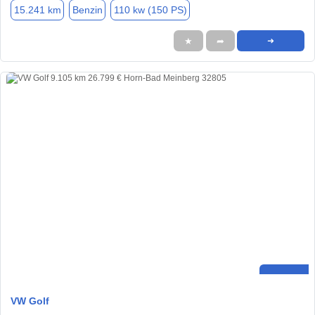
15.241 km
Benzin
110 kw (150 PS)
★
➦
➜
VW Golf