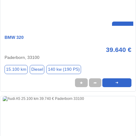
BMW 320
39.640 €
Paderborn, 33100
15.100 km
Diesel
140 kw (190 PS)
★
➦
➜