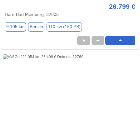
26.799 €
Horn-Bad Meinberg, 32805
9.105 km
Benzin
110 kw (150 PS)
★
➦
➜