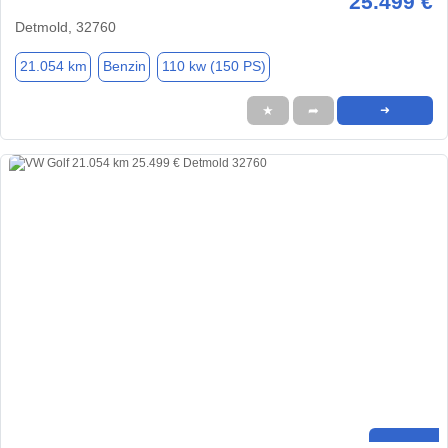
25.499 €
Detmold, 32760
21.054 km
Benzin
110 kw (150 PS)
★
➦
➜