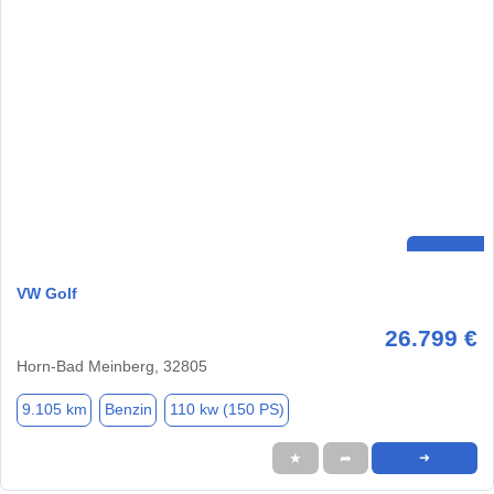
VW Golf
26.799 €
Horn-Bad Meinberg, 32805
9.105 km
Benzin
110 kw (150 PS)
★
➦
➜