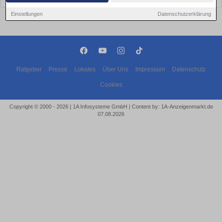
Einstellungen
Datenschutzerklärung
Ratgeber
Presse
Lokales
Über Uns
Impressum
Datenschutz
Cookies
Copyright © 2000 - 2026 | 1A Infosysteme GmbH | Content by: 1A-Anzeigenmarkt.de
07.08.2026