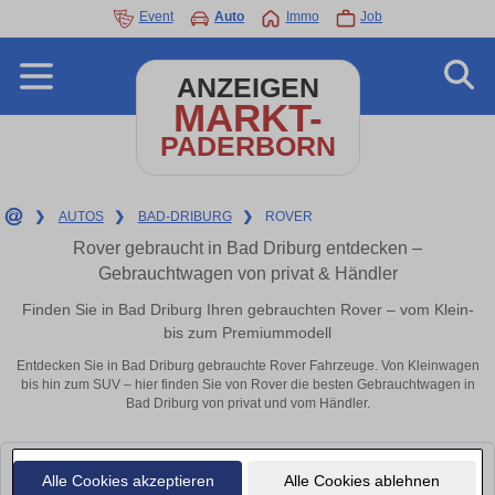
Event
Auto
Immo
Job
ANZEIGEN
MARKT-
PADERBORN
❯
AUTOS
❯
BAD-DRIBURG
❯
ROVER
Rover gebraucht in Bad Driburg entdecken –
Gebrauchtwagen von privat & Händler
Finden Sie in Bad Driburg Ihren gebrauchten Rover – vom Klein-
bis zum Premiummodell
Entdecken Sie in Bad Driburg gebrauchte Rover Fahrzeuge. Von Kleinwagen
bis hin zum SUV – hier finden Sie von Rover die besten Gebrauchtwagen in
Bad Driburg von privat und vom Händler.
Leider konnten wir derzeit keine passenden Autos finden. Schauen Sie
Alle Cookies akzeptieren
Alle Cookies ablehnen
bald wieder vorbei!