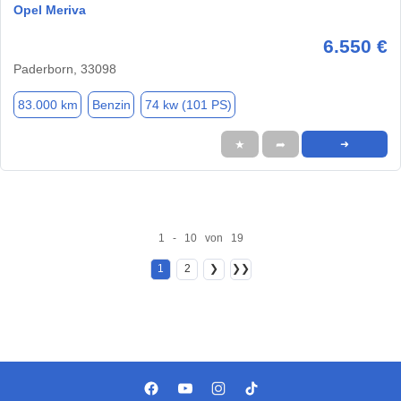
Opel Meriva
6.550 €
Paderborn, 33098
83.000 km
Benzin
74 kw (101 PS)
★
➦
➜
1 - 10 von 19
1
2
❯
❯❯