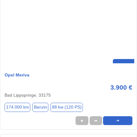
Opel Meriva
3.900 €
Bad Lippspringe, 33175
174.000 km
Benzin
88 kw (120 PS)
★
➦
➜