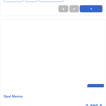
★
➦
➜
Opel Meriva
3.490 €