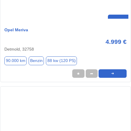
Opel Meriva
4.999 €
Detmold, 32758
90.000 km
Benzin
88 kw (120 PS)
★
➦
➜