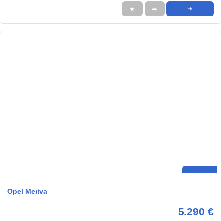
★
➦
➜
Opel Meriva
5.290 €