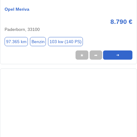
Opel Meriva
8.790 €
Paderborn, 33100
97.365 km
Benzin
103 kw (140 PS)
★
➦
➜