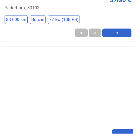
Paderborn, 33102
93.000 km
Benzin
77 kw (105 PS)
★
➦
➜