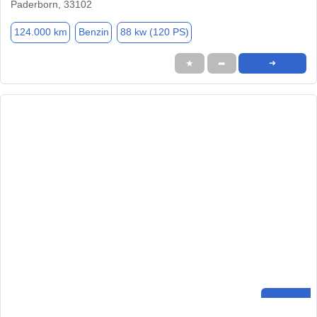
Paderborn, 33102
124.000 km
Benzin
88 kw (120 PS)
★
➦
➜