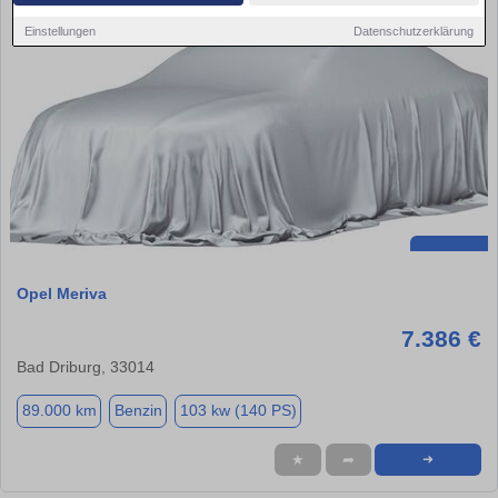
Einstellungen
Datenschutzerklärung
Opel Meriva
7.386 €
Bad Driburg, 33014
89.000 km
Benzin
103 kw (140 PS)
★
➦
➜