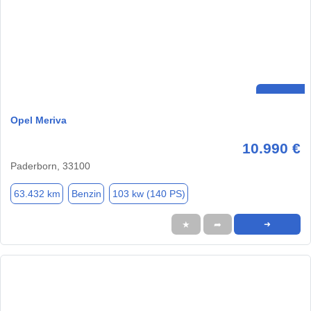
Opel Meriva
10.990 €
Paderborn, 33100
63.432 km
Benzin
103 kw (140 PS)
★
➦
➜