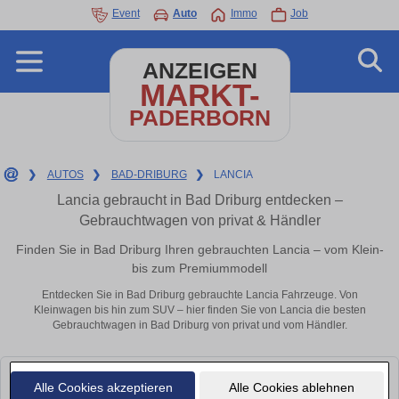
Event
Auto
Immo
Job
ANZEIGEN
MARKT-
PADERBORN
❯
AUTOS
❯
BAD-DRIBURG
❯
LANCIA
Lancia gebraucht in Bad Driburg entdecken –
Gebrauchtwagen von privat & Händler
Finden Sie in Bad Driburg Ihren gebrauchten Lancia – vom Klein-
bis zum Premiummodell
Entdecken Sie in Bad Driburg gebrauchte Lancia Fahrzeuge. Von
Kleinwagen bis hin zum SUV – hier finden Sie von Lancia die besten
Gebrauchtwagen in Bad Driburg von privat und vom Händler.
Leider konnten wir derzeit keine passenden Autos finden. Schauen Sie
Alle Cookies akzeptieren
Alle Cookies ablehnen
bald wieder vorbei!