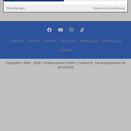
Einstellungen
Datenschutzerklärung
Ratgeber
Presse
Lokales
Über Uns
Impressum
Datenschutz
Cookies
Copyright © 2000 - 2026 | 1A Infosysteme GmbH | Content by: 1A-Anzeigenmarkt.de
08.08.2026