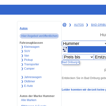
❯
AUTOS
❯
BAD-DRIB
Autos
Hu
Hier Angebot veröffentlichen
Fahrzeugklassen
❯ Kleinwagen
❯ SUV
❯ Van
❯ Pickup
×
Bad Driburg
❯ Transporter
❯ Camper
❯ Jahreswagen
Entdecken Sie in Bad Driburg geb
❯ Oldtimer
❯ E-Auto
Leider konnten wir derzeit keine
Autos der Marke Hummer
Alle Marken