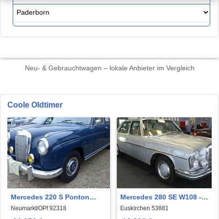
Neu- & Gebrauchtwagen – lokale Anbieter im Vergleich
Coole Oldtimer
Mercedes 220 S Ponton
Mercedes 280 SE W108 -
W180 Oldtimer H-Kennz.
OLDTIMER
Neumarkt/OPf 92318
Euskirchen 53881
fahrbereit