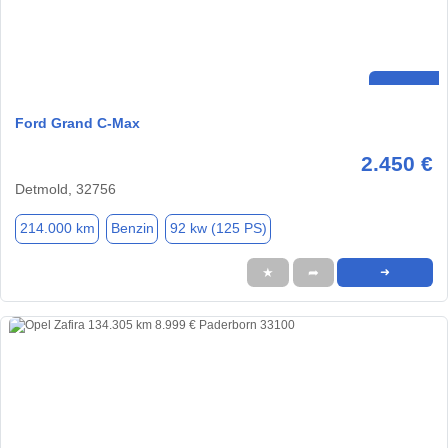
Ford Grand C-Max
2.450 €
Detmold, 32756
214.000 km
Benzin
92 kw (125 PS)
★
➦
➜