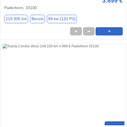
3.699 €
Paderborn, 33100
219.900 km
Benzin
88 kw (120 PS)
★
➦
➜