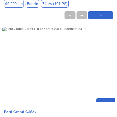
99.999 km
Benzin
74 kw (101 PS)
★
➦
➜
Ford Grand C-Max