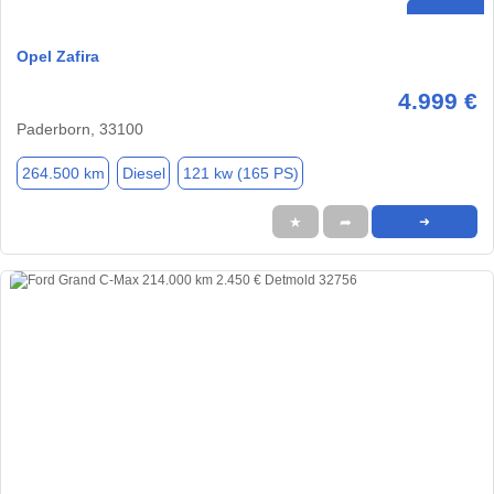
Opel Zafira
4.999 €
Paderborn, 33100
264.500 km
Diesel
121 kw (165 PS)
★
➦
➜