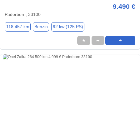
9.490 €
Paderborn, 33100
118.457 km
Benzin
92 kw (125 PS)
★
➦
➜