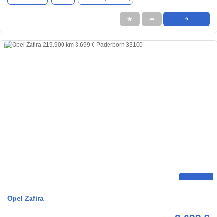
★
➦
➜
Opel Zafira