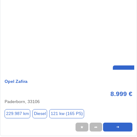
Opel Zafira
8.999 €
Paderborn, 33106
229.987 km
Diesel
121 kw (165 PS)
★
➦
➜