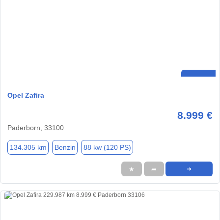
Opel Zafira
8.999 €
Paderborn, 33100
134.305 km
Benzin
88 kw (120 PS)
★
➦
➜