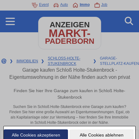
Event
Auto
Immo
Job
ANZEIGEN
MARKT-
PADERBORN
SCHLOSS-HOLTE-
GARAGE-
❯
IMMOBILIEN
❯
❯
STUKENBROCK
STELLPLATZ-KAUFEN
Garage kaufen Schloß Holte-Stukenbrock -
Eigentumswohnung in der Nähe finden auch von privat
Finden Sie hier Ihre Garage zum kaufen in Schloß Holte-
Stukenbrock
Suchen Sie in Schloß Holte-Stukenbrock eine Garage zum kaufen?
Finden Sie hier eine große Auswahl an Eigentumswohnungen. Egal, ob
als Kapitalanlage oder zur Vermietung – hier finden Sie Ihre Immobilie
in Schloß Holte-Stukenbrock oder in der Nähe.
Alle Cookies akzeptieren
Alle Cookies ablehnen
Leider konnten wir derzeit keine passenden Objekte finden. Schauen Sie