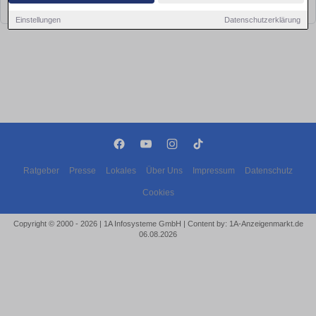
bald wieder vorbei!
Einstellungen
Datenschutzerklärung
Ratgeber
Presse
Lokales
Über Uns
Impressum
Datenschutz
Cookies
Copyright © 2000 - 2026 | 1A Infosysteme GmbH | Content by: 1A-Anzeigenmarkt.de
06.08.2026