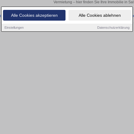
Vermietung – hier finden Sie Ihre Immobilie in Sa
Alle Cookies akzeptieren
Alle Cookies ablehnen
onnten wir derzeit keine passenden Objekte finden. Schauen Sie bald wieder vo
Einstellungen
Datenschutzerklärung