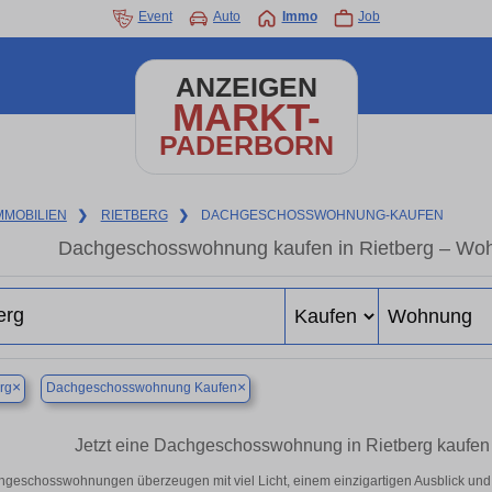
Event
Auto
Immo
Job
ANZEIGEN
MARKT-
PADERBORN
MMOBILIEN
❯
RIETBERG
❯
DACHGESCHOSSWOHNUNG-KAUFEN
Dachgeschosswohnung kaufen in Rietberg – Woh
×
×
rg
Dachgeschosswohnung Kaufen
Jetzt eine Dachgeschosswohnung in Rietberg kaufen
geschosswohnungen überzeugen mit viel Licht, einem einzigartigen Ausblick und