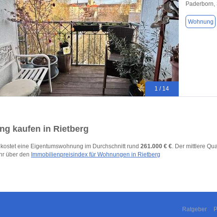
Paderborn,
Wohnung
1 / 14
g kaufen in Rietberg
g kostet eine Eigentumswohnung im Durchschnitt rund
261.000 € €
. Der mittlere Qu
hr über den
Immobilienpreisindex für Wohnungen in Rietberg
Ratgeber
P