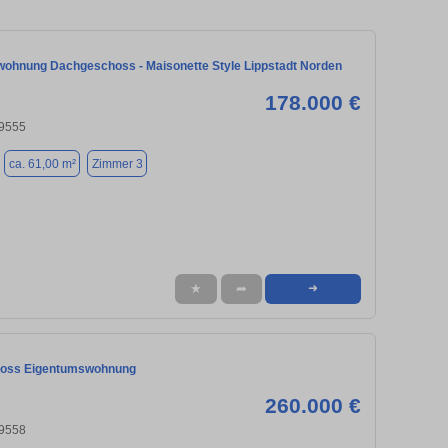
ohnung Dachgeschoss - Maisonette Style Lippstadt Norden
178.000 €
59555
ca. 61,00 m²
Zimmer 3
★
➦
➜
oss Eigentumswohnung
260.000 €
59558