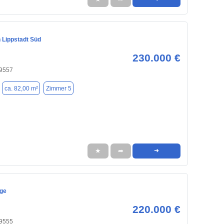
 Lippstadt Süd
230.000 €
59557
ca. 82,00 m²
Zimmer 5
★
➦
➜
age
220.000 €
59555