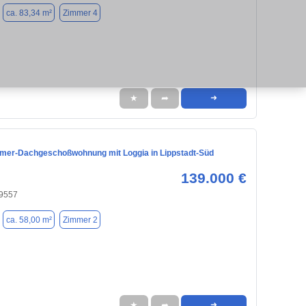
ca. 83,34 m²
Zimmer 4
★
➦
➜
mmer-Dachgeschoßwohnung mit Loggia in Lippstadt-Süd
139.000 €
59557
ca. 58,00 m²
Zimmer 2
★
➦
➜