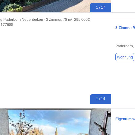
1 / 17
3-Zimmer-W
Paderborn,
Wohnung
1 / 14
Eigentumsw