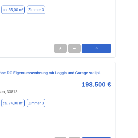
ca. 85,00 m²
Zimmer 3
★
➦
➜
ne DG Eigentumswohnung mit Loggia und Garage stellpl.
198.500 €
sen, 33813
ca. 74,00 m²
Zimmer 3