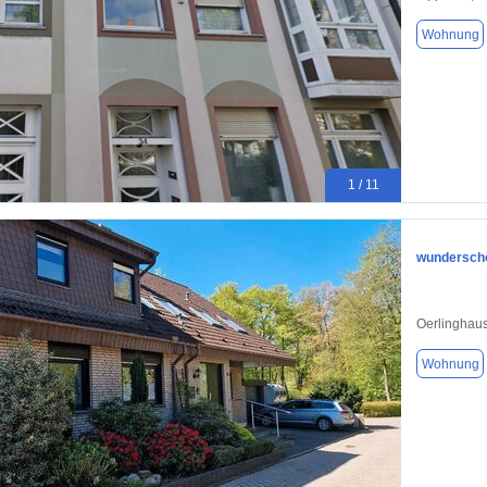
Wohnung
1 / 11
wunderschö
Oerlinghau
Wohnung