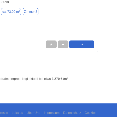
 33098
ca. 73,00 m²
Zimmer 3
★
➦
➜
adratmeterpreis liegt aktuell bei etwa
3.270 € /m²
.
resse
Lokales
Über Uns
Impressum
Datenschutz
Cookies