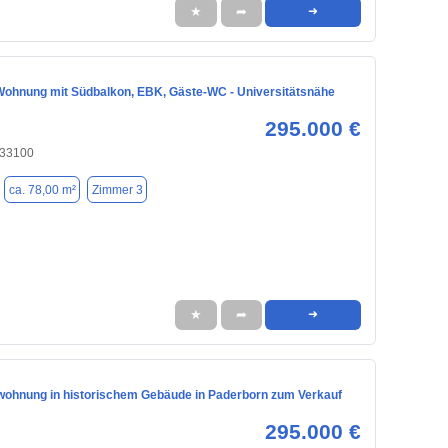
★
➦
➜
ohnung mit Südbalkon, EBK, Gäste-WC - Universitätsnähe
295.000 €
 33100
ca. 78,00 m²
Zimmer 3
★
➦
➜
ohnung in historischem Gebäude in Paderborn zum Verkauf
295.000 €