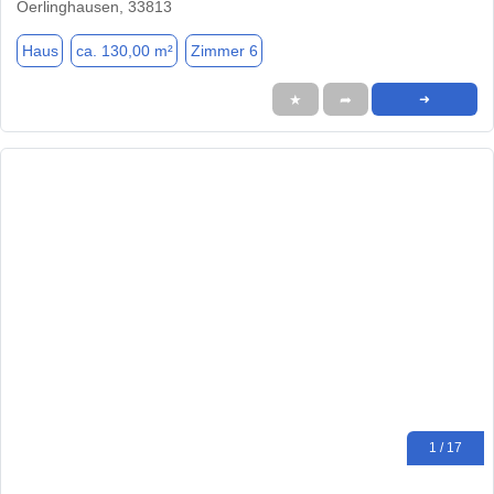
Oerlinghausen, 33813
Haus
ca. 130,00 m²
Zimmer 6
★
➦
➜
1 / 17