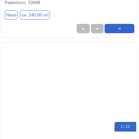
Paderborn, 33098
Haus
ca. 240,00 m²
★
➦
➜
1 / 13