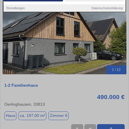
Einstellungen
Datenschutzerklärung
1 / 12
1-2 Familienhaus
490.000 €
Oerlinghausen, 33813
Haus
ca. 197,00 m²
Zimmer 6
★
➦
➜