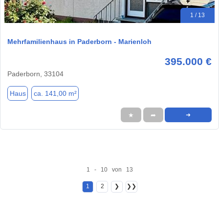
1 / 13
Mehrfamilienhaus in Paderborn - Marienloh
395.000 €
Paderborn, 33104
Haus
ca. 141,00 m²
★
➦
➜
1 - 10 von 13
1
2
❯
❯❯