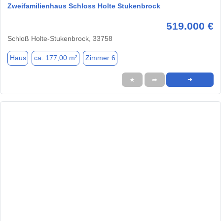
Zweifamilienhaus Schloss Holte Stukenbrock
519.000 €
Schloß Holte-Stukenbrock, 33758
Haus
ca. 177,00 m²
Zimmer 6
★
➦
➜