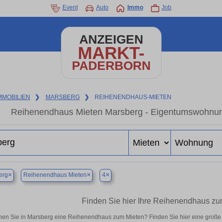
Event
Auto
Immo
Job
ANZEIGEN
MARKT-
PADERBORN
MMOBILIEN
❯
MARSBERG
❯
REIHENENDHAUS-MIETEN
Reihenendhaus Mieten Marsberg - Eigentumswohnung 
×
×
×
erg
Reihenendhaus Mieten
4
Finden Sie hier Ihre Reihenendhaus zu
en Sie in Marsberg eine Reihenendhaus zum Mieten? Finden Sie hier eine große