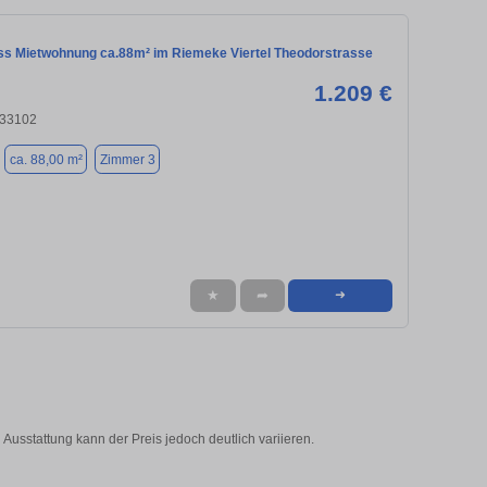
s Mietwohnung ca.88m² im Riemeke Viertel Theodorstrasse
1.209 €
 33102
ca. 88,00 m²
Zimmer 3
★
➦
➜
Ausstattung kann der Preis jedoch deutlich variieren.