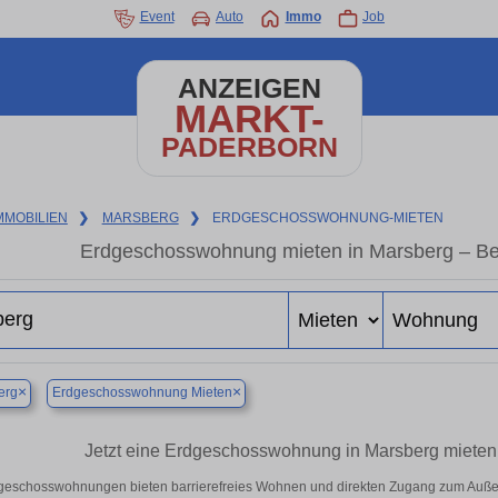
Event
Auto
Immo
Job
ANZEIGEN
MARKT-
PADERBORN
MMOBILIEN
❯
MARSBERG
❯
ERDGESCHOSSWOHNUNG-MIETEN
Erdgeschosswohnung mieten in Marsberg – B
×
×
erg
Erdgeschosswohnung Mieten
Jetzt eine Erdgeschosswohnung in Marsberg mieten –
geschosswohnungen bieten barrierefreies Wohnen und direkten Zugang zum Außen