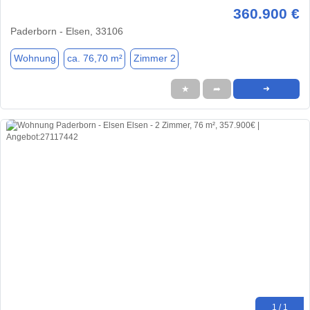
360.900 €
Paderborn - Elsen, 33106
Wohnung
ca. 76,70 m²
Zimmer 2
★
➦
➜
1 / 1