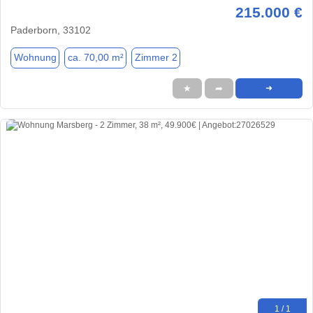
215.000 €
Paderborn, 33102
Wohnung
ca. 70,00 m²
Zimmer 2
★
➦
➜
1 / 1