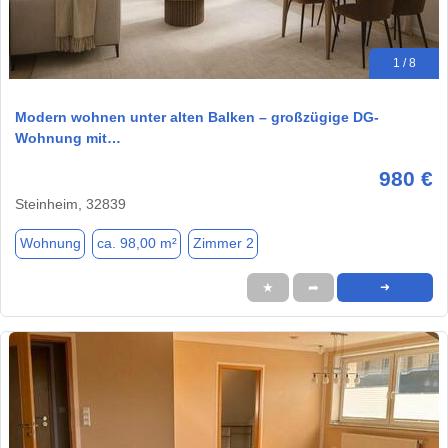
1 / 8
Modern wohnen unter alten Balken – großzügige DG-
Wohnung mit…
980 €
Steinheim, 32839
Wohnung
ca. 98,00 m²
Zimmer 2
★
➦
➜