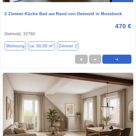
2 Zimmer Küche Bad am Rand von Detmold in Mosebeck
470 €
Detmold, 32760
Wohnung
ca. 60,00 m²
Zimmer 2
★
➦
➜