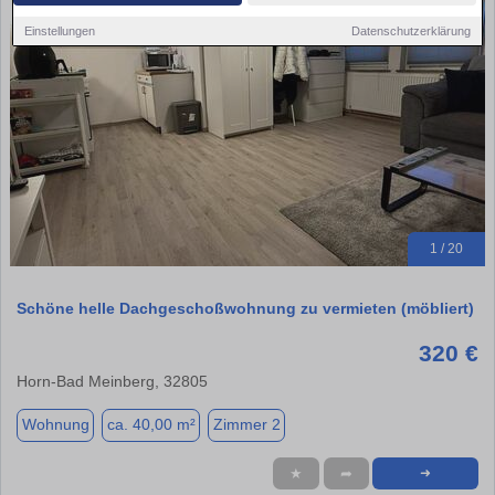
Einstellungen
Datenschutzerklärung
1 / 20
Schöne helle Dachgeschoßwohnung zu vermieten (möbliert)
320 €
Horn-Bad Meinberg, 32805
Wohnung
ca. 40,00 m²
Zimmer 2
★
➦
➜