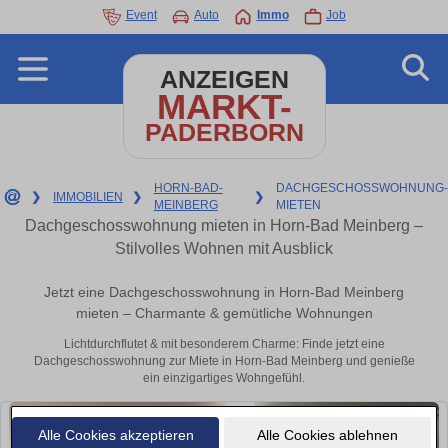
Event
Auto
Immo
Job
ANZEIGEN
MARKT-
PADERBORN
HORN-BAD-
DACHGESCHOSSWOHNUNG-
❯
IMMOBILIEN
❯
❯
MEINBERG
MIETEN
Dachgeschosswohnung mieten in Horn-Bad Meinberg –
Stilvolles Wohnen mit Ausblick
Jetzt eine Dachgeschosswohnung in Horn-Bad Meinberg
mieten – Charmante & gemütliche Wohnungen
Lichtdurchflutet & mit besonderem Charme: Finde jetzt eine
Dachgeschosswohnung zur Miete in Horn-Bad Meinberg und genieße
ein einzigartiges Wohngefühl.
Alle Cookies akzeptieren
Alle Cookies ablehnen