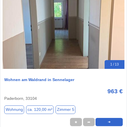
1 / 13
Wohnen am Waldrand in Sennelager
963 €
Paderborn, 33104
Wohnung
ca. 120,00 m²
Zimmer 5
★
➦
➜