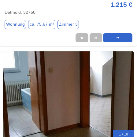
1.215 €
Detmold, 32760
Wohnung
ca. 75,67 m²
Zimmer 3
★
➦
➜
1 / 10