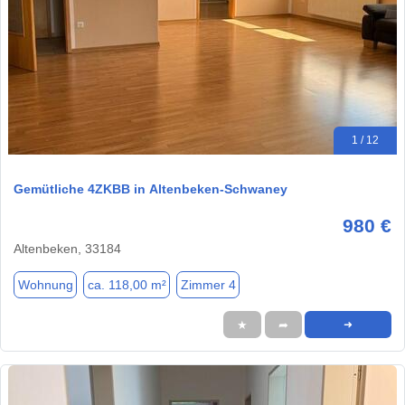
1 / 12
Gemütliche 4ZKBB in Altenbeken-Schwaney
980 €
Altenbeken, 33184
Wohnung
ca. 118,00 m²
Zimmer 4
★
➦
➜