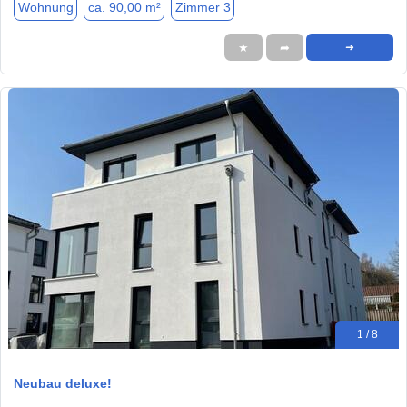
Wohnung
ca. 90,00 m²
Zimmer 3
★
➦
➜
1 / 8
Neubau deluxe!