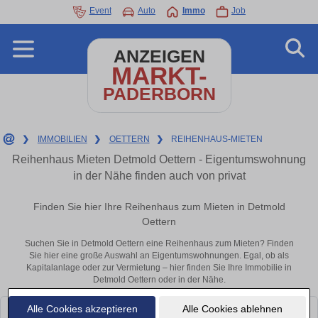
Event
Auto
Immo
Job
ANZEIGEN
MARKT-
PADERBORN
❯
IMMOBILIEN
❯
OETTERN
❯
REIHENHAUS-MIETEN
Reihenhaus Mieten Detmold Oettern - Eigentumswohnung
in der Nähe finden auch von privat
Finden Sie hier Ihre Reihenhaus zum Mieten in Detmold
Oettern
Suchen Sie in Detmold Oettern eine Reihenhaus zum Mieten? Finden
Sie hier eine große Auswahl an Eigentumswohnungen. Egal, ob als
Kapitalanlage oder zur Vermietung – hier finden Sie Ihre Immobilie in
Detmold Oettern oder in der Nähe.
Alle Cookies akzeptieren
Alle Cookies ablehnen
Leider konnten wir derzeit keine passenden Objekte finden. Schauen Sie