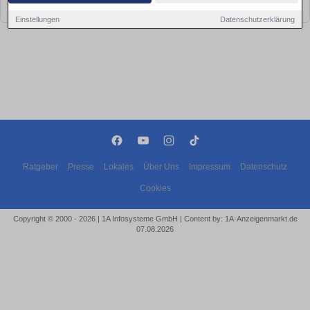
bald wieder vorbei!
Einstellungen
Datenschutzerklärung
Ratgeber
Presse
Lokales
Über Uns
Impressum
Datenschutz
Cookies
Copyright © 2000 - 2026 | 1A Infosysteme GmbH | Content by: 1A-Anzeigenmarkt.de
07.08.2026