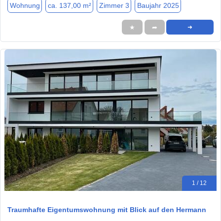
Wohnung
ca. 137,00 m²
Zimmer 3
Baujahr 2025
★
➦
➜
1 / 12
Traumhafte Eigentumswohnung mit Blick auf den Hermann