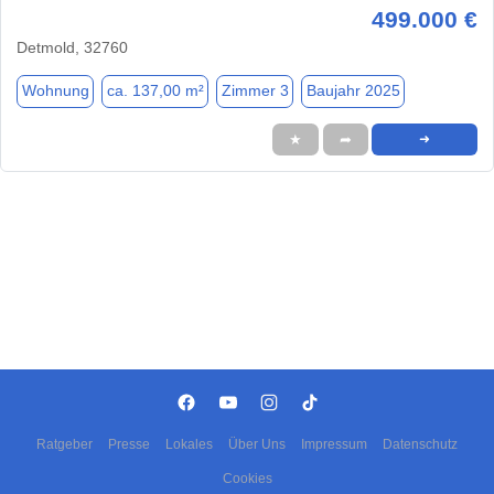
499.000 €
Detmold, 32760
Wohnung
ca. 137,00 m²
Zimmer 3
Baujahr 2025
★
➦
➜
Ratgeber
Presse
Lokales
Über Uns
Impressum
Datenschutz
Cookies