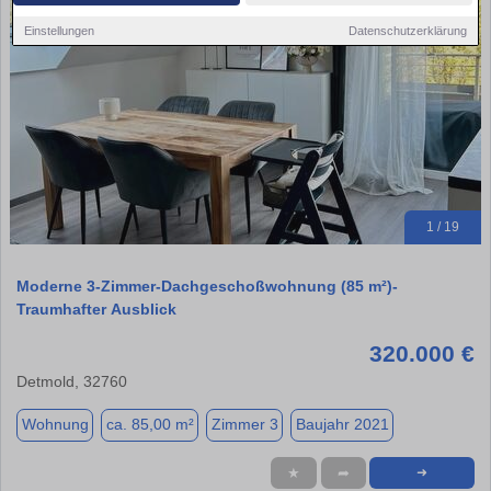
Einstellungen
Datenschutzerklärung
1 / 19
Moderne 3-Zimmer-Dachgeschoßwohnung (85 m²)-
Traumhafter Ausblick
320.000 €
Detmold, 32760
Wohnung
ca. 85,00 m²
Zimmer 3
Baujahr 2021
★
➦
➜