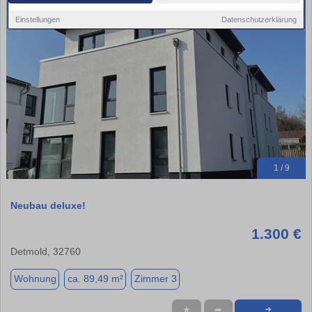
Einstellungen
Datenschutzerklärung
1 / 9
Neubau deluxe!
1.300 €
Detmold, 32760
Wohnung
ca. 89,49 m²
Zimmer 3
★
➦
➜