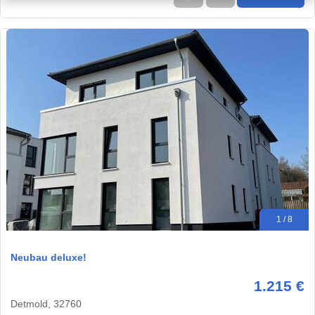
1 / 8
Neubau deluxe!
1.215 €
Detmold, 32760