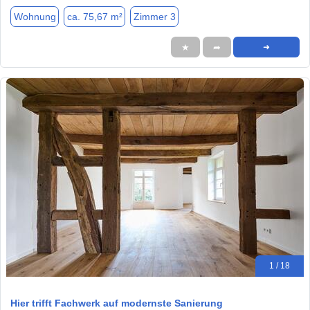
Wohnung
ca. 75,67 m²
Zimmer 3
★
➦
➜
1 / 18
Hier trifft Fachwerk auf modernste Sanierung