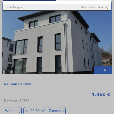
Einstellungen
Datenschutzerklärung
1 / 6
Neubau deluxe!
1.450 €
Detmold, 32760
Wohnung
ca. 99,69 m²
Zimmer 4