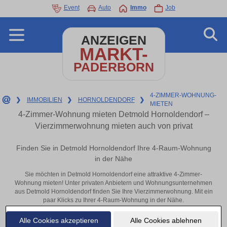
Event
Auto
Immo
Job
ANZEIGEN
MARKT-
PADERBORN
4-ZIMMER-WOHNUNG-
❯
IMMOBILIEN
❯
HORNOLDENDORF
❯
MIETEN
4-Zimmer-Wohnung mieten Detmold Hornoldendorf –
Vierzimmerwohnung mieten auch von privat
Finden Sie in Detmold Hornoldendorf Ihre 4-Raum-Wohnung
in der Nähe
Sie möchten in Detmold Hornoldendorf eine attraktive 4-Zimmer-
Wohnung mieten! Unter privaten Anbietern und Wohnungsunternehmen
aus Detmold Hornoldendorf finden Sie Ihre Vierzimmerwohnung. Mit ein
paar Klicks zu Ihrer 4-Raum-Wohnung in der Nähe.
Aktuelle Wohnung zum mieten
Alle Cookies akzeptieren
Alle Cookies ablehnen