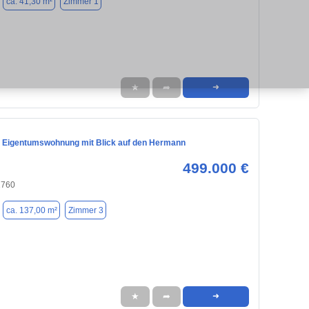
ca. 41,30 m²
Zimmer 1
★
➦
➜
 Eigentumswohnung mit Blick auf den Hermann
499.000 €
2760
ca. 137,00 m²
Zimmer 3
★
➦
➜