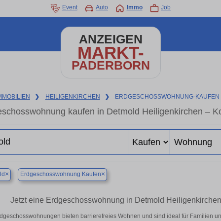
Event
Auto
Immo
Job
ANZEIGEN
MARKT-
PADERBORN
MMOBILIEN
❯
HEILIGENKIRCHEN
❯
ERDGESCHOSSWOHNUNG-KAUFEN
schosswohnung kaufen in Detmold Heiligenkirchen – Ko
×
×
ld
Erdgeschosswohnung Kaufen
Jetzt eine Erdgeschosswohnung in Detmold Heiligenkirchen k
dgeschosswohnungen bieten barrierefreies Wohnen und sind ideal für Familien un