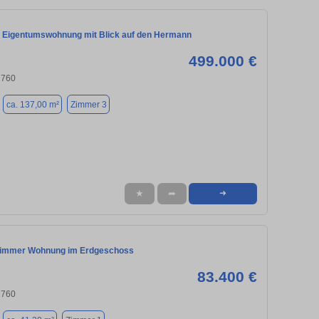
 Eigentumswohnung mit Blick auf den Hermann
499.000 €
2760
ca. 137,00 m²
Zimmer 3
★
➦
➜
Zimmer Wohnung im Erdgeschoss
83.400 €
2760