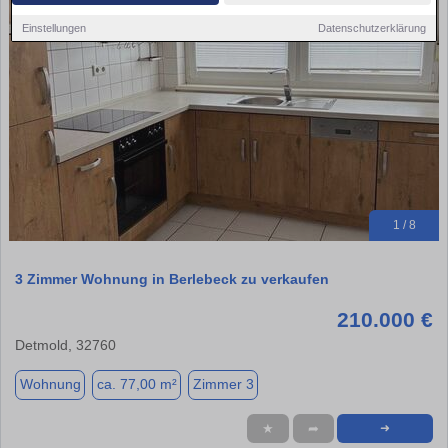
Einstellungen
Datenschutzerklärung
1 / 8
3 Zimmer Wohnung in Berlebeck zu verkaufen
210.000 €
Detmold, 32760
Wohnung
ca. 77,00 m²
Zimmer 3
★
➦
➜