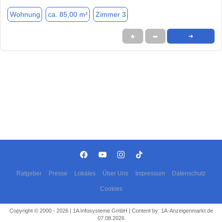
Wohnung
ca. 85,00 m²
Zimmer 3
★
➦
➜
Ratgeber
Presse
Lokales
Über Uns
Impressum
Datenschutz
Cookies
Copyright © 2000 - 2026 | 1A Infosysteme GmbH | Content by: 1A-Anzeigenmarkt.de
07.08.2026