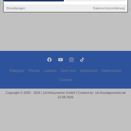
bald wieder vorbei!
Einstellungen
Datenschutzerklärung
Ratgeber
Presse
Lokales
Über Uns
Impressum
Datenschutz
Cookies
Copyright © 2000 - 2026 | 1A Infosysteme GmbH | Content by: 1A-Anzeigenmarkt.de
10.08.2026