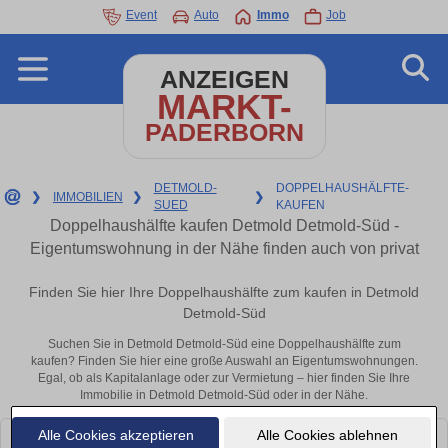
Event
Auto
Immo
Job
ANZEIGEN
MARKT-
PADERBORN
DETMOLD-
DOPPELHAUSHÄLFTE-
❯
IMMOBILIEN
❯
❯
SUED
KAUFEN
Doppelhaushälfte kaufen Detmold Detmold-Süd -
Eigentumswohnung in der Nähe finden auch von privat
Finden Sie hier Ihre Doppelhaushälfte zum kaufen in Detmold
Detmold-Süd
Suchen Sie in Detmold Detmold-Süd eine Doppelhaushälfte zum
kaufen? Finden Sie hier eine große Auswahl an Eigentumswohnungen.
Egal, ob als Kapitalanlage oder zur Vermietung – hier finden Sie Ihre
Immobilie in Detmold Detmold-Süd oder in der Nähe.
Alle Cookies akzeptieren
Alle Cookies ablehnen
Leider konnten wir derzeit keine passenden Objekte finden. Schauen Sie