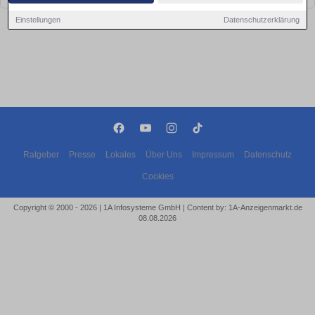
Einstellungen
Datenschutzerklärung
Ratgeber
Presse
Lokales
Über Uns
Impressum
Datenschutz
Cookies
Copyright © 2000 - 2026 | 1A Infosysteme GmbH | Content by: 1A-Anzeigenmarkt.de
08.08.2026