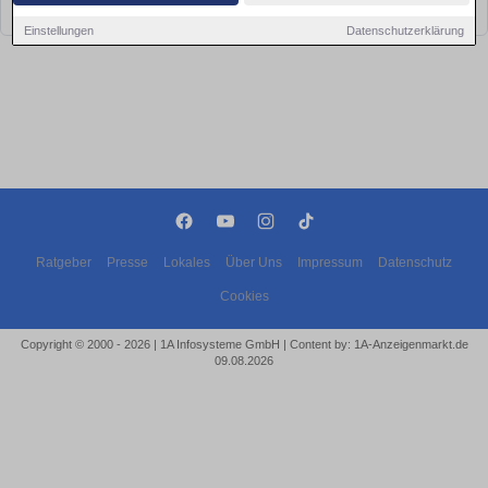
bald wieder vorbei!
Einstellungen
Datenschutzerklärung
Ratgeber
Presse
Lokales
Über Uns
Impressum
Datenschutz
Cookies
Copyright © 2000 - 2026 | 1A Infosysteme GmbH | Content by: 1A-Anzeigenmarkt.de
09.08.2026