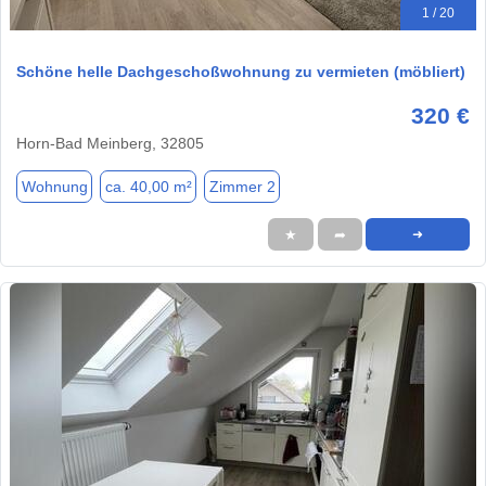
1 / 20
Schöne helle Dachgeschoßwohnung zu vermieten (möbliert)
320 €
Horn-Bad Meinberg, 32805
Wohnung
ca. 40,00 m²
Zimmer 2
★
➦
➜