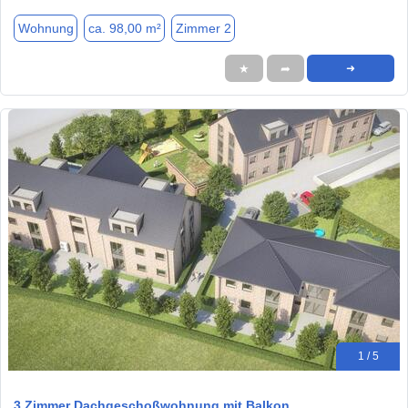
Wohnung
ca. 98,00 m²
Zimmer 2
★
➦
➜
1 / 5
3 Zimmer Dachgeschoßwohnung mit Balkon