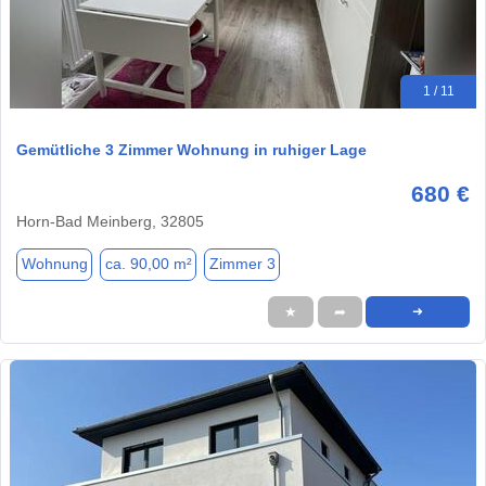
1 / 11
Gemütliche 3 Zimmer Wohnung in ruhiger Lage
680 €
Horn-Bad Meinberg, 32805
Wohnung
ca. 90,00 m²
Zimmer 3
★
➦
➜