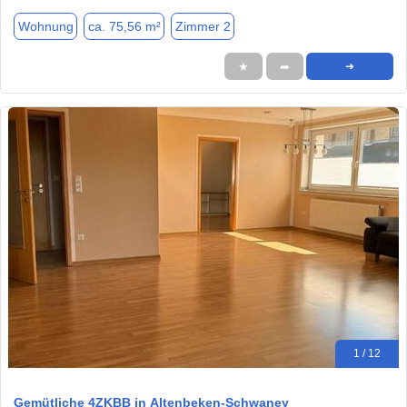
Wohnung
ca. 75,56 m²
Zimmer 2
★
➦
➜
1 / 12
Gemütliche 4ZKBB in Altenbeken-Schwaney