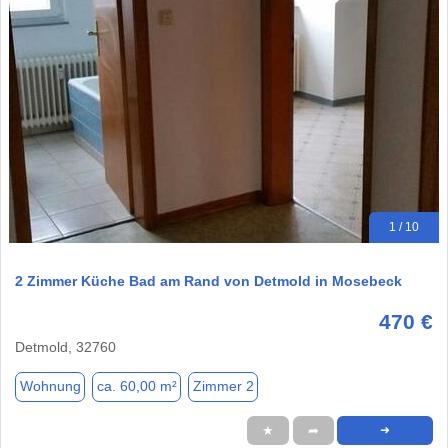
1 / 10
2 Zimmer Küche Bad am Rand von Detmold in Mosebeck
470 €
Detmold, 32760
Wohnung
ca. 60,00 m²
Zimmer 2
★
➦
➜