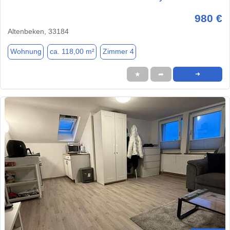
980 €
Altenbeken, 33184
Wohnung
ca. 118,00 m²
Zimmer 4
★
➦
➜