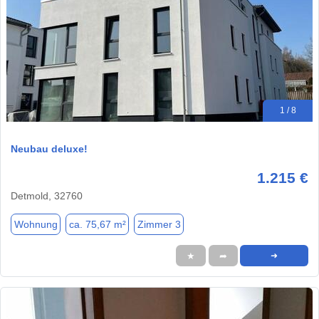
1 / 8
Neubau deluxe!
1.215 €
Detmold, 32760
Wohnung
ca. 75,67 m²
Zimmer 3
★
➦
➜