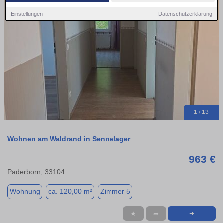
Einstellungen
Datenschutzerklärung
1 / 13
Wohnen am Waldrand in Sennelager
963 €
Paderborn, 33104
Wohnung
ca. 120,00 m²
Zimmer 5
★
➦
➜