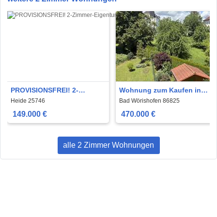
PROVISIONSFREI! 2-
Wohnung zum Kaufen in
Zimmer-
Bad Wörishofen 470.000 €
Heide 25746
Bad Wörishofen 86825
Eigentumswohnung in
105 m²
149.000 €
470.000 €
Heide Top Lage
alle 2 Zimmer Wohnungen